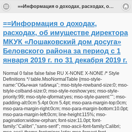
==Информация о доходах, расходах, об имуществе директора МКУК «Лошаковский дом досуга» Беловского района за период с 1 января 2019 г. по 31 декабря 2019 г.
==Информация о доходах,
расходах, об имуществе директора
МКУК «Лошаковский дом досуга»
Беловского района за период с 1
января 2019 г. по 31 декабря 2019 г.
Normal 0 false false false RU X-NONE X-NONE /* Style
Definitions */ table.MsoNormalTable {mso-style-
name:"Обычная таблица"; mso-tstyle-rowband-size:0; mso-
tstyle-colband-size:0; mso-style-noshow:yes; mso-style-
priority:99; mso-style-qformat:yes; mso-style-parent:""; mso-
padding-alt:0cm 5.4pt 0cm 5.4pt; mso-para-margin-top:0cm;
mso-para-margin-right:0cm; mso-para-margin-bottom:10.0pt;
mso-para-margin-left:0cm; line-height:115%; mso-
pagination:widow-orphan; font-size:11.0pt; font-
family:"Calibri","sans-serif"; mso-ascii-font-family:Calibri;