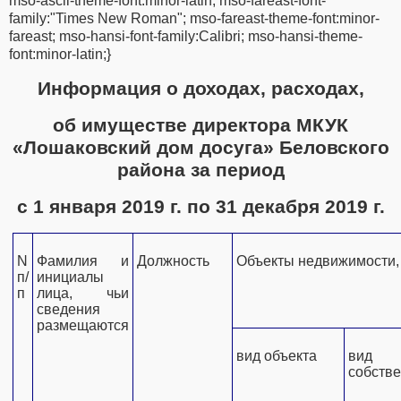
mso-ascii-theme-font:minor-latin; mso-fareast-font-
family:"Times New Roman"; mso-fareast-theme-font:minor-
fareast; mso-hansi-font-family:Calibri; mso-hansi-theme-
font:minor-latin;}
Информация о доходах, расходах,
об имуществе директора МКУК
«Лошаковский дом досуга»
Беловского
района за период
с 1 января 2019 г. по 31 декабря 2019 г.
N
Фамилия и
Должность
Объекты недвижимости,
п/
инициалы
п
лица, чьи
сведения
размещаются
вид объекта
вид
собстве