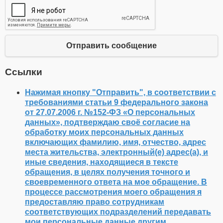
Отправить сообщение
Ссылки
Нажимая кнопку "Отправить", в соответствии с
требованиями статьи 9 федерального закона
от 27.07.2006 г. №152-ФЗ «О персональных
данных», подтверждаю своё согласие на
обработку моих персональных данных
включающих фамилию, имя, отчество, адрес
места жительства, электронный(е) адрес(а), и
иные сведения, находящиеся в тексте
обращения, в целях получения точного и
своевременного ответа на мое обращение. В
процессе рассмотрения моего обращения я
предоставляю право сотрудникам
соответствующих подразделений передавать
мои персональные данные другим