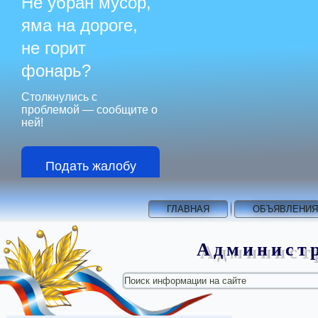
Не убран мусор,
яма на дороге,
не горит
фонарь?
Столкнулись с
проблемой — сообщите о
ней!
Подать жалобу
ГЛАВНАЯ
ОБЪЯВЛЕНИЯ
Администр