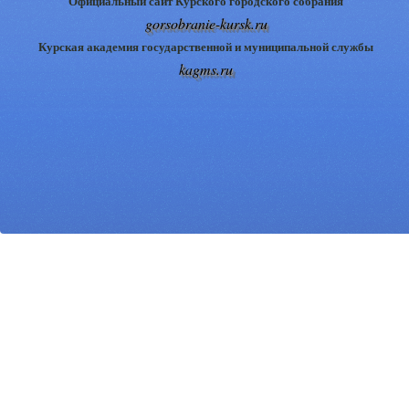
Официальный сайт Курского городского собрания
gorsobranie-kursk.ru
Курская академия государственной и муниципальной службы
kagms.ru