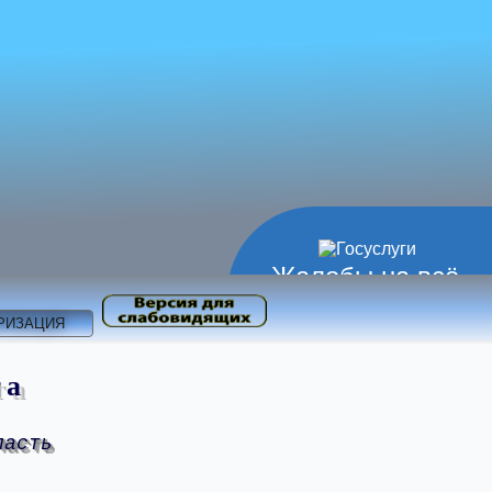
Жалобы на всё
РИЗАЦИЯ
та
ласть