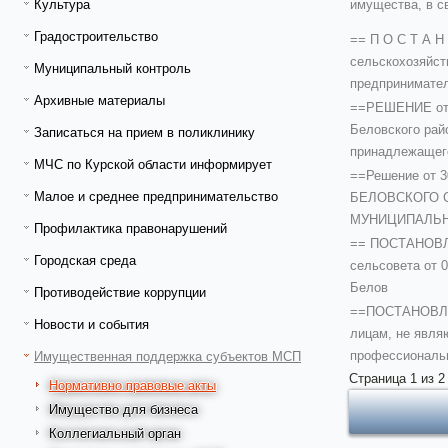
имущества, в с
Культура
Градостроительство
== П О С Т А Н
сельскохозяйст
Муниципальный контроль
предпринимател
Архивные материалы
==РЕШЕНИЕ от 1
Беловского рай
Записаться на прием в поликлинику
принадлежащег
МЧС по Курской области информирует
==Решение от
Малое и среднее предпринимательство
БЕЛОВСКОГО С
МУНИЦИПАЛЬН
Профилактика правонарушений
== ПОСТАНОВЛЕН
Городская среда
сельсовета от 
Белов
Противодействие коррупции
==ПОСТАНОВЛЕНИ
Новости и события
лицам, не явл
профессиональ
Имущественная поддержка субъектов МСП
Страница 1 из 2
Нормативно правовые акты
Имущество для бизнеса
Коллегиальный орган