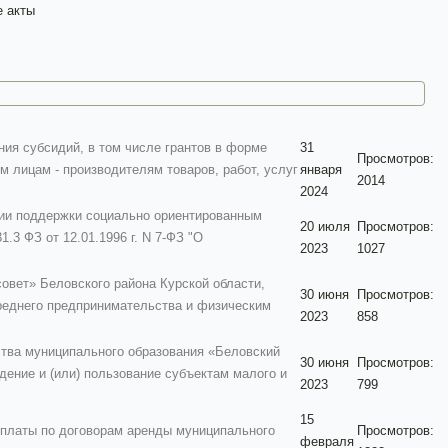
е акты
я субсидий, в том числе грантов в форме
31
Просмотров:
 лицам - производителям товаров, работ, услуг
января
2014
2024
и поддержки социально ориентированным
20 июля
Просмотров:
.3 ФЗ от 12.01.1996 г. N 7-ФЗ "О
2023
1027
вет» Беловского района Курской области,
30 июня
Просмотров:
среднего предпринимательства и физическим
2023
858
тва муниципального образования «Беловский
30 июня
Просмотров:
дение и (или) пользование субъектам малого и
2023
799
15
платы по договорам аренды муниципального
Просмотров:
февраля