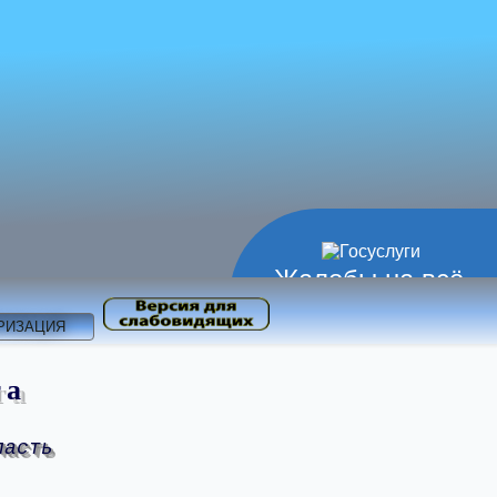
Жалобы на всё
РИЗАЦИЯ
та
ласть