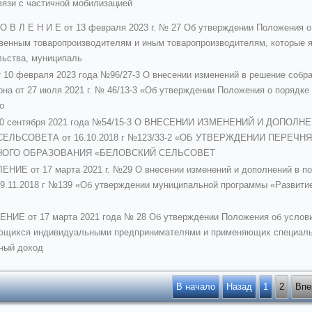
вязи с частичной мобилизацией
 О В Л Е Н И Е от 13 февраля 2023 г. № 27 Об утверждении Положения 
венным товаропроизводителям и иным товаропроизводителям, которые я
ьства, муниципаль
0 февраля 2023 года №96/27-3 О внесении изменений в решение собра
она от 27 июля 2021 г. № 46/13-3 «Об утверждении Положения о порядк
о
 30 сентября 2021 года №54/15-3 О ВНЕСЕНИИ ИЗМЕНЕНИЙ И ДОПО
ЕЛЬСОВЕТА от 16.10.2018 г №123/33-2 «ОБ УТВЕРЖДЕНИИ ПЕРЕ
ОГО ОБРАЗОВАНИЯ «БЕЛОВСКИЙ СЕЛЬСОВЕТ
ИЕ от 17 марта 2021 г. №29 О внесении изменений и дополнений в п
09.11.2018 г №139 «Об утверждении муниципальной программы «Развити
Е от 17 марта 2021 года № 28 Об утверждении Положения об условия
яющихся индивидуальными предпринимателями и применяющих специаль
ный доход
В начало
Назад
1
2
Впе