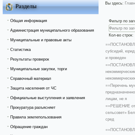
Вы здесь:
Глав
Разделы
Общая информация
Фильтр по за
Администрация муниципального образования
Кол-во строк:
Муниципальные и правовые акты
==ПОСТАНОВЛЕНИ
Статистика
субсидий, юрид
и проведен
Результаты проверок
==ПОСТАНОВЛЕН
Муниципальные закупки, торги
некоммерческим 
некоммерческих
Справочный материал
==Перечень мун
Защита населения от ЧС
предназначенно
Официальные выступления и заявления
лицам, не я
==РЕШЕНИЕ от 3
Прокуратура разъясняет
сельсовет» Бел
Правила землепользования
сред
Обращение граждан
==ПОСТАНОВЛЕНИ