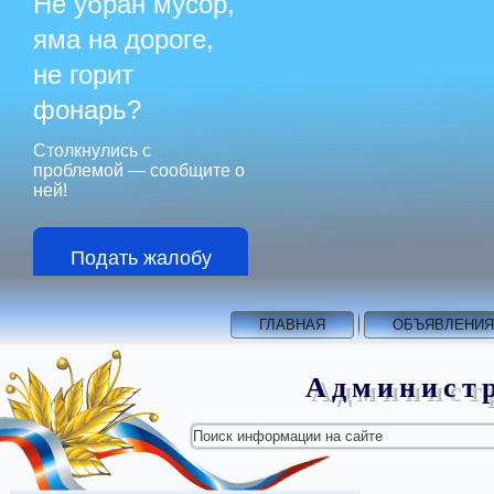
Не убран мусор,
яма на дороге,
не горит
фонарь?
Столкнулись с
проблемой — сообщите о
ней!
Подать жалобу
ГЛАВНАЯ
ОБЪЯВЛЕНИЯ
Администр