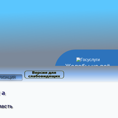
Жалобы на всё
РИЗАЦИЯ
та
ласть