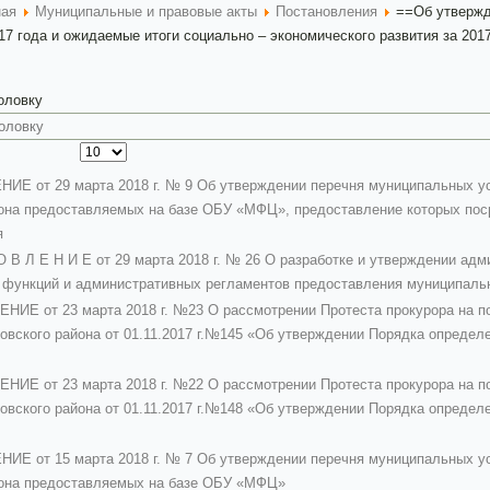
ная
Муниципальные и правовые акты
Постановления
==Об утвержд
17 года и ожидаемые итоги социально – экономического развития за 2017
головку
 от 29 марта 2018 г. № 9 Об утверждении перечня муниципальных ус
она предоставляемых на базе ОБУ «МФЦ», предоставление которых пос
я
О В Л Е Н И Е от 29 марта 2018 г. № 26 О разработке и утверждении ад
функций и административных регламентов предоставления муниципаль
Е от 23 марта 2018 г. №23 О рассмотрении Протеста прокурора на п
овского района от 01.11.2017 г.№145 «Об утверждении Порядка опреде
Е от 23 марта 2018 г. №22 О рассмотрении Протеста прокурора на п
овского района от 01.11.2017 г.№148 «Об утверждении Порядка определ
 от 15 марта 2018 г. № 7 Об утверждении перечня муниципальных ус
йона предоставляемых на базе ОБУ «МФЦ»