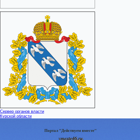
Сервер органов власти
Курской области
Портал "Действуем вместе"
vmeste46.ru