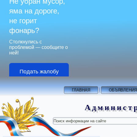
Не убран мусор,
яма на дороге,
не горит
фонарь?
Столкнулись с
проблемой — сообщите о
ней!
Подать жалобу
ГЛАВНАЯ
ОБЪЯВЛЕНИЯ
Администр