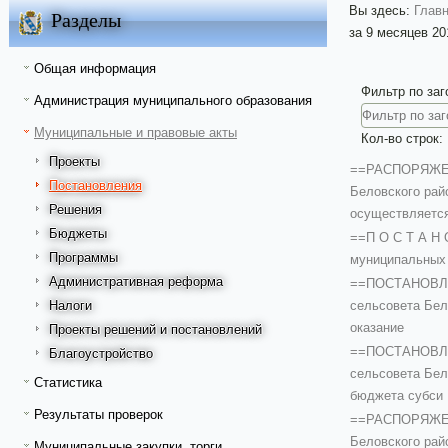
Вы здесь:
Глав
Разделы
за 9 месяцев 20
Общая информация
Фильтр по за
Администрация муниципального образования
Муниципальные и правовые акты
Кол-во строк:
Проекты
==РАСПОРЯЖЕНИЕ
Постановления
Беловского рай
Решения
осуществляетс
Бюджеты
==П О С Т А Н 
Программы
муниципальных 
Административная реформа
==ПОСТАНОВЛЕНИ
сельсовета Бел
Налоги
оказание
Проекты решений и постановлений
==ПОСТАНОВЛЕНИ
Благоустройство
сельсовета Бел
Статистика
бюджета субси
Результаты проверок
==РАСПОРЯЖЕНИЕ
Беловского ра
Муниципальные закупки, торги