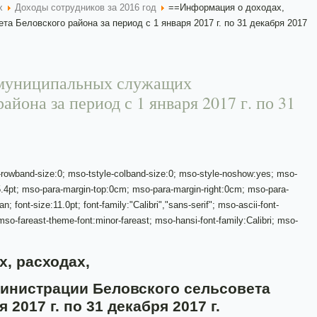
х
Доходы сотрудников за 2016 год
==Информация о доходах,
 Беловского района за период с 1 января 2017 г. по 31 декабря 2017
е муниципальных служащих
йона за период с 1 января 2017 г. по 31
-rowband-size:0; mso-tstyle-colband-size:0; mso-style-noshow:yes; mso-
 5.4pt; mso-para-margin-top:0cm; mso-para-margin-right:0cm; mso-para-
font-size:11.0pt; font-family:"Calibri","sans-serif"; mso-ascii-font-
mso-fareast-theme-font:minor-fareast; mso-hansi-font-family:Calibri; mso-
, расходах,
нистрации Беловского сельсовета
2017 г. по 31 декабря 2017 г.