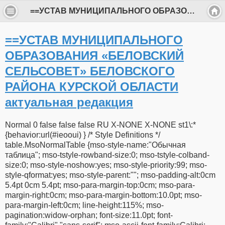
==УСТАВ МУНИЦИПАЛЬНОГО ОБРАЗОВАНИЯ «БЕЛОВСКИЙ СЕЛЬСОВЕТ» БЕЛОВСКОГО РАЙОНА КУРСКОЙ ОБЛАСТИ актуальная редакция
==УСТАВ МУНИЦИПАЛЬНОГО
ОБРАЗОВАНИЯ «БЕЛОВСКИЙ
СЕЛЬСОВЕТ» БЕЛОВСКОГО
РАЙОНА КУРСКОЙ ОБЛАСТИ
актуальная редакция
Normal 0 false false false RU X-NONE X-NONE st1\:*
{behavior:url(#ieooui) } /* Style Definitions */
table.MsoNormalTable {mso-style-name:"Обычная
таблица"; mso-tstyle-rowband-size:0; mso-tstyle-colband-
size:0; mso-style-noshow:yes; mso-style-priority:99; mso-
style-qformat:yes; mso-style-parent:""; mso-padding-alt:0cm
5.4pt 0cm 5.4pt; mso-para-margin-top:0cm; mso-para-
margin-right:0cm; mso-para-margin-bottom:10.0pt; mso-
para-margin-left:0cm; line-height:115%; mso-
pagination:widow-orphan; font-size:11.0pt; font-