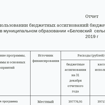
Отчет
пользовании бюджетных ассигнований бюдже
 в муниципальном образовании «Беловский
сель
2019 г
ние программы,
Источник
Расходы (рублей)
финансирования
ммы и основных
бюджетные
касс
оприятий
ассигнования
испол
на
31
декабря
отчетного
года
Местный
397776,95
3971
я программа