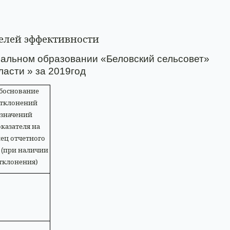
елей эффективности
пальном образовании «Беловский сельсовет»
ласти » за 2019год
боснование
тклонений
значений
казателя на
ец отчетного
а
при наличии
(
тклонения)