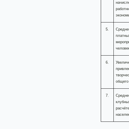
начисл
работн
эконом
5.
Средне
платны
меропр
челове
6.
Увелич
привле
творче
общего
7.
Средне
клубны
расчёте
населе