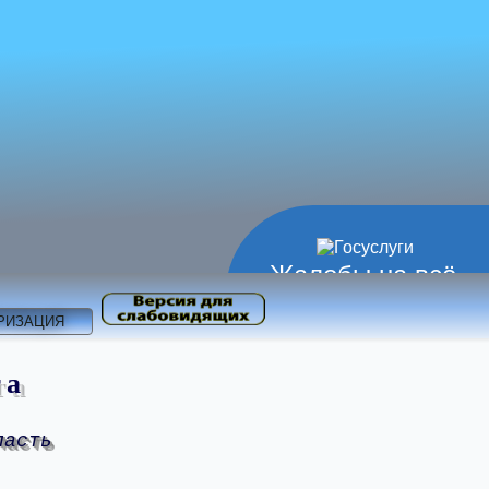
Жалобы на всё
РИЗАЦИЯ
та
ласть