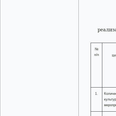
реализ
№
п/п
це
1.
Количе
культу
меропр