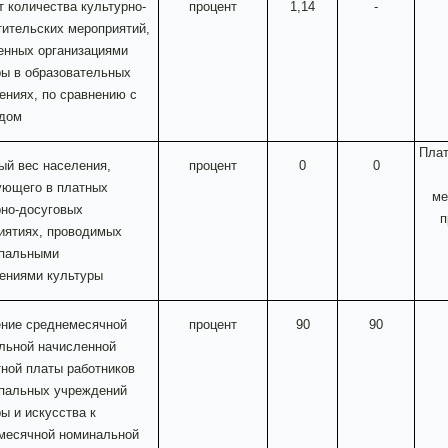
т количества культурно-
процент
1,14
-
тительских мероприятий,
енных организациями
ры в образовательных
ениях, по сравнению с
одом
Плат
ый вес населения,
процент
0
0
ующего в платных
ме
рно-досуговых
п
иятиях, проводимых
пальными
ениями культуры
ние среднемесячной
процент
90
90
льной начисленной
тной платы работников
пальных учреждений
ы и искусства к
месячной номинальной