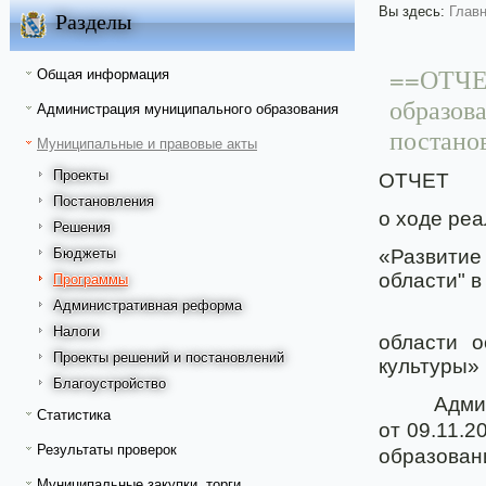
Вы здесь:
Глав
Разделы
==ОТЧЕТ
Общая информация
образов
Администрация муниципального образования
постано
Муниципальные и правовые акты
Проекты
ОТЧЕТ
Постановления
о ходе ре
Решения
Бюджеты
«Развитие
области" в
Программы
Административная реформа
Налоги
области 
Проекты решений и постановлений
культуры»
Благоустройство
Адми
Статистика
от 09.11.
Результаты проверок
образован
Муниципальные закупки, торги