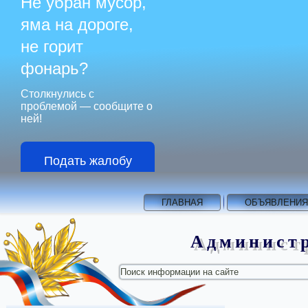
Не убран мусор,
яма на дороге,
не горит
фонарь?
Столкнулись с
проблемой — сообщите о
ней!
Подать жалобу
ГЛАВНАЯ
ОБЪЯВЛЕНИЯ
Администр