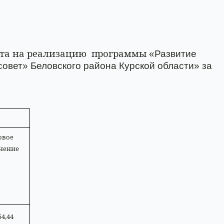
та на реализацию
программы
«Развитие
совет» Беловского района Курской области» за
овое
нение
54,44