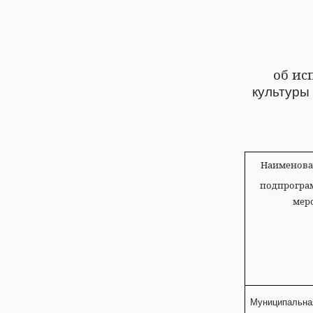
об ис
культуры
Наименова
подпрогра
мер
Муниципальна