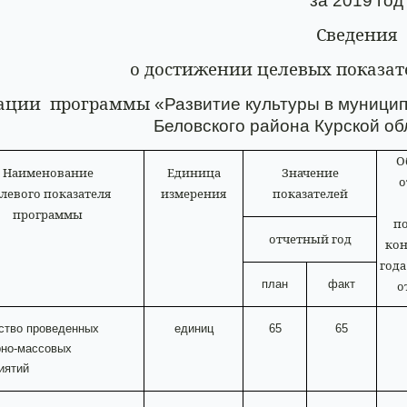
за 2019 год
Сведения
о достижении целевых показат
ации
программы
«Развитие культуры в муници
Беловского района Курской об
О
Наименование
Единица
Значение
о
левого показателя
измерения
показателей
программы
по
отчетный год
кон
год
план
факт
о
ство проведенных
единиц
65
65
рно-массовых
иятий