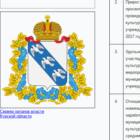
2.
Прирос
просве
провед
культу
учрежд
2017 г
3.
Удельн
участв
культу
меропр
муници
учрежд
4.
Отноше
номина
Сервер органов власти
зарабо
Курской области
муници
культур
средне