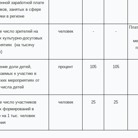
енной заработной плате
иков, занятых в сфере
ики в регионе
Плат
е число зрителей на
человек
-
-
х культурно-досуговых
ме
иятиях
(на тысячу
п
к)
ение доли детей,
процент
105
105
каемых к участию в
ских мероприятиях от
 числа детей
е число участников
человек
25
25
х формирований в
 на 1 тыс. человек
ния