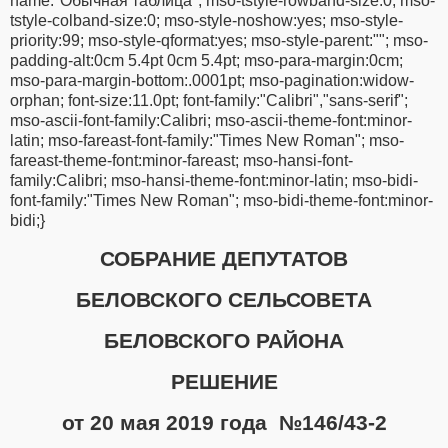
name:"Обычная таблица"; mso-tstyle-rowband-size:0; mso-
tstyle-colband-size:0; mso-style-noshow:yes; mso-style-
priority:99; mso-style-qformat:yes; mso-style-parent:""; mso-
padding-alt:0cm 5.4pt 0cm 5.4pt; mso-para-margin:0cm;
mso-para-margin-bottom:.0001pt; mso-pagination:widow-
orphan; font-size:11.0pt; font-family:"Calibri","sans-serif";
mso-ascii-font-family:Calibri; mso-ascii-theme-font:minor-
latin; mso-fareast-font-family:"Times New Roman"; mso-
fareast-theme-font:minor-fareast; mso-hansi-font-
family:Calibri; mso-hansi-theme-font:minor-latin; mso-bidi-
font-family:"Times New Roman"; mso-bidi-theme-font:minor-
bidi;}
СОБРАНИЕ ДЕПУТАТОВ
БЕЛОВСКОГО СЕЛЬСОВЕТА
БЕЛОВСКОГО РАЙОНА
РЕШЕНИЕ
от 20 мая 2019 года
№146/43-2