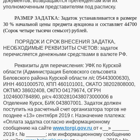
документов, возвращаются претендентам или их
уполномоченным представителям под расписку.
РАЗМЕР ЗАДАТКА: Задаток устанавливается в размере
30 % начальной цены предмета аукциона и составляет 44700
(Сорок четыре тысячи семьсот) рублей.
ПОРЯДОК И СРОК ВНЕСЕНИЯ ЗАДАТКА,
НЕОБХОДИМЫЕ РЕКВИЗИТЫ СЧЕТОВ:
задаток
перечисляется денежными средствами в валюте РФ.
Реквизиты для перечисления:
УФК по Курской
области (Администрация Беловского сельсовета
Беловского района Курской области л/с 05443000630),
ИНН 4601000570, КПП 460101001, ОКАТО 38202808000,
ОКТМО 38602408, ОКПО 04179674, ОГРН
1024600784890,
р/сч 40302810438073000006 в
Отделение Курск, БИК 043807001
. Задаток должен
поступить на расчетный счет организатора торгов не
позднее
«13» сентября 2019 г.
Назначение платежа:
«Оплата задатка согласно информационному
сообщению на
сайте
www.torgi.gov.ru
от «__» ______
2019 г. № _______; или информационному сообщению