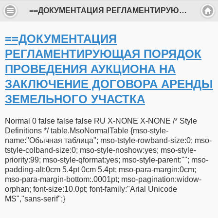
==ДОКУМЕНТАЦИЯ РЕГЛАМЕНТИРУЮЩАЯ ПОРЯДОК ПРОВЕДЕНИЯ АУКЦИОНА НА ЗАКЛЮЧЕНИЕ ДОГОВОРА АРЕНДЫ ЗЕМЕЛЬНОГО УЧАСТКА
==ДОКУМЕНТАЦИЯ
РЕГЛАМЕНТИРУЮЩАЯ ПОРЯДОК
ПРОВЕДЕНИЯ АУКЦИОНА НА
ЗАКЛЮЧЕНИЕ ДОГОВОРА АРЕНДЫ
ЗЕМЕЛЬНОГО УЧАСТКА
Normal 0 false false false RU X-NONE X-NONE /* Style
Definitions */ table.MsoNormalTable {mso-style-
name:"Обычная таблица"; mso-tstyle-rowband-size:0; mso-
tstyle-colband-size:0; mso-style-noshow:yes; mso-style-
priority:99; mso-style-qformat:yes; mso-style-parent:""; mso-
padding-alt:0cm 5.4pt 0cm 5.4pt; mso-para-margin:0cm;
mso-para-margin-bottom:.0001pt; mso-pagination:widow-
orphan; font-size:10.0pt; font-family:"Arial Unicode
MS","sans-serif";}