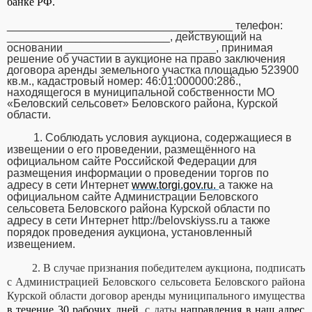
банке РФ.
____________________________________ телефон:
__________________________, действующий на
основании ________________________, принимая
решение об участии в аукционе на право заключения
договора аренды земельного участка площадью 523900
кв.м., кадастровый номер: 46:01:000000:286.,
находящегося в муниципальной собственности МО
«Беловский сельсовет» Беловского района, Курской
области.
1. Соблюдать условия аукциона, содержащиеся в
извещении о его проведении, размещённого на
официальном сайте Российской Федерации для
размещения информации о проведении торгов по
адресу в сети Интернет
www.torgi.gov.ru.
а также на
официальном сайте Администрации Беловского
сельсовета Беловского района Курской области по
адресу в сети Интернет
http
://
belovskiyss
.
ru
а также
порядок проведения аукциона, установленный
извещением.
2. В случае признания победителем аукциона, подписать
с Администрацией Беловского сельсовета Беловского района
Курской области договор аренды муниципального имущества
в течение 30 рабочих дней
, с даты
направления в наш адрес