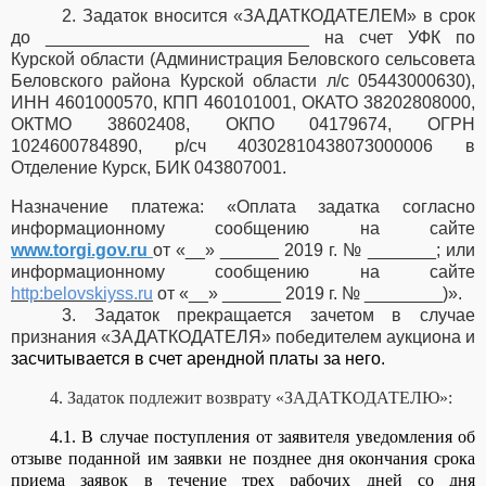
2. Задаток вносится «ЗАДАТКОДАТЕЛЕМ» в срок
до ___________________________ на счет УФК по
Курской области (Администрация Беловского сельсовета
Беловского района Курской области л/с 05443000630),
ИНН 4601000570, КПП 460101001, ОКАТО 38202808000,
ОКТМО 38602408, ОКПО 04179674, ОГРН
1024600784890,
р/сч 40302810438073000006 в
Отделение Курск, БИК 043807001
.
Назначение платежа: «
Оплата задатка согласно
информационному сообщению на
сайте
www.torgi.gov.ru
от «__» ______ 2019 г. № _______; или
информационному сообщению на сайте
http
:
belovskiyss
.
ru
от «__» ______ 2019 г. № ________)».
3. Задаток прекращается зачетом в случае
признания «ЗАДАТКОДАТЕЛЯ» победителем аукциона и
засчитывается в счет арендной платы за него.
4. Задаток подлежит возврату «ЗАДАТКОДАТЕЛЮ»:
4.1. В случае поступления от заявителя уведомления об
отзыве поданной им заявки не позднее дня окончания срока
приема заявок в течение трех рабочих дней со дня