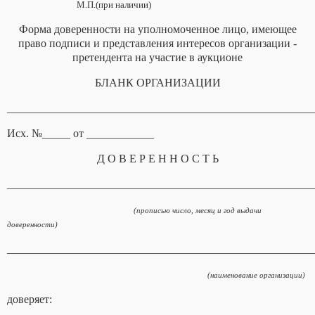
М.П.(при наличии)
Форма доверенности на уполномоченное лицо, имеющее
право подписи и представления интересов организации -
претендента на участие в аукционе
БЛАНК ОРГАНИЗАЦИИ
______________________________________________________
Исх. №_____ от ____________
Д О В Е Р Е Н Н О С Т Ь
______________________________________________________
(прописью число, месяц и год выдачи
доверенности)
______________________________________________________
(наименование организации)
доверяет:
______________________________________________________