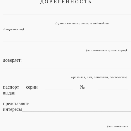
Д О В Е Р Е Н Н О С Т Ь
______________________________________________________
(прописью число, месяц и год выдачи
доверенности)
______________________________________________________
(наименование организации)
доверяет:
______________________________________________________
(фамилия, имя, отчество, должность)
паспорт серии ____________ № _____________
выдан______________________________
представлять
интересы______________________________________________
(наименование