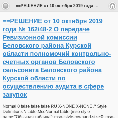
==РЕШЕНИЕ от 10 октября 2019 года № 162/48-2 О передаче Ревизионной комиссии Беловского района Курской области полномочий контрольно-счетных органов Беловского сельсовета Беловского района Курской области по осуществлению аудита в сфере закупок
==РЕШЕНИЕ от 10 октября 2019
года № 162/48-2 О передаче
Ревизионной комиссии
Беловского района Курской
области полномочий контрольно-
счетных органов Беловского
сельсовета Беловского района
Курской области по
осуществлению аудита в сфере
закупок
Normal 0 false false false RU X-NONE X-NONE /* Style
Definitions */ table.MsoNormalTable {mso-style-
name:"Обычная таблица"; mso-tstyle-rowband-size:0; mso-