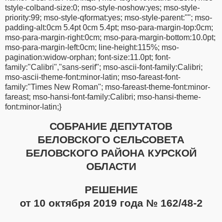
tstyle-colband-size:0; mso-style-noshow:yes; mso-style-
priority:99; mso-style-qformat:yes; mso-style-parent:""; mso-
padding-alt:0cm 5.4pt 0cm 5.4pt; mso-para-margin-top:0cm;
mso-para-margin-right:0cm; mso-para-margin-bottom:10.0pt;
mso-para-margin-left:0cm; line-height:115%; mso-
pagination:widow-orphan; font-size:11.0pt; font-
family:"Calibri","sans-serif"; mso-ascii-font-family:Calibri;
mso-ascii-theme-font:minor-latin; mso-fareast-font-
family:"Times New Roman"; mso-fareast-theme-font:minor-
fareast; mso-hansi-font-family:Calibri; mso-hansi-theme-
font:minor-latin;}
СОБРАНИЕ ДЕПУТАТОВ
БЕЛОВСКОГО СЕЛЬСОВЕТА
БЕЛОВСКОГО РАЙОНА КУРСКОЙ
ОБЛАСТИ
РЕШЕНИЕ
от 10 октября 2019 года № 162/48-2